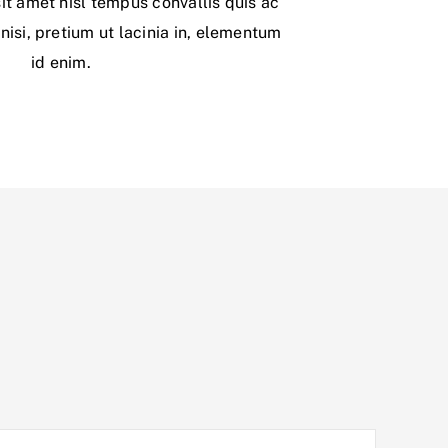
sit amet nisl tempus convallis quis ac
 nisi, pretium ut lacinia in, elementum
id enim.