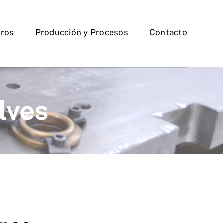
tros
Producción y Procesos
Contacto
lves