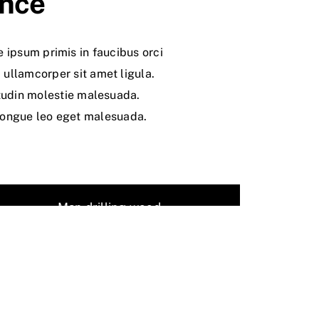
ence
 ipsum primis in faucibus orci
, ullamcorper sit amet ligula.
itudin molestie malesuada.
 congue leo eget malesuada.
Man drilling wood