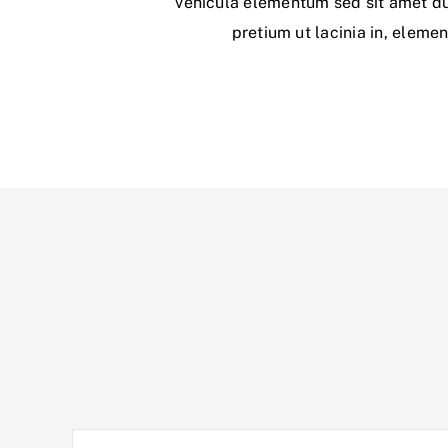
vehicula elementum sed sit amet dui.
pretium ut lacinia in, eleme