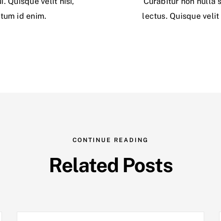
 Quisque velit nisi,
Curabitur non nulla 
ntum id enim.
lectus. Quisque velit
CONTINUE READING
Related Posts