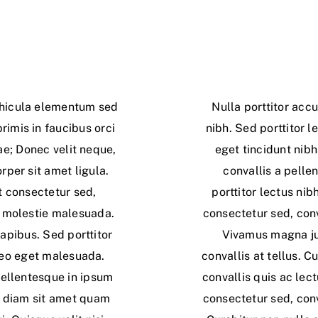
ehicula elementum sed
Nulla porttitor acc
rimis in faucibus orci
nibh. Sed porttitor le
ae; Donec velit neque,
eget tincidunt nibh
rper sit amet ligula.
convallis a pelle
t consectetur sed,
porttitor lectus ni
in molestie malesuada.
consectetur sed, conva
apibus. Sed porttitor
Vivamus magna jus
leo eget malesuada.
convallis at tellus. C
Pellentesque in ipsum
convallis quis ac lec
c diam sit amet quam
consectetur sed, conva