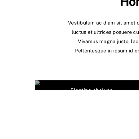
Hon
Vestibulum ac diam sit amet q
luctus et ultrices posuere cu
Vivamus magna justo, laci
Pellentesque in ipsum id o
Floating shelves