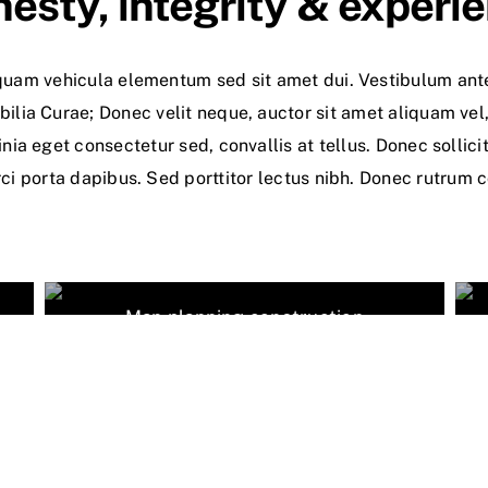
esty, integrity & experi
uam vehicula elementum sed sit amet dui. Vestibulum ante
bilia Curae; Donec velit neque, auctor sit amet aliquam vel
nia eget consectetur sed, convallis at tellus. Donec sollic
rci porta dapibus. Sed porttitor lectus nibh. Donec rutrum
Man planning construction