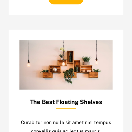
The Best Floating Shelves
Curabitur non nulla sit amet nisl tempus
convallis quis ac lectus mauris.